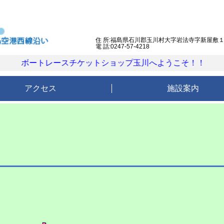
住 所:福島県石川郡玉川村大字岩法寺字新屋敷
電 話:0247-57-4218
レースチケットショップ玉川へようこそ！！
アクセス
施設案内