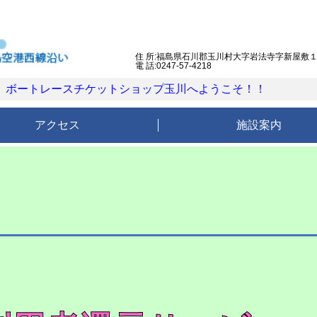
住 所:福島県石川郡玉川村大字岩法寺字新屋敷
電 話:0247-57-4218
ートレースチケットショップ玉川へようこそ！！
アクセス
施設案内