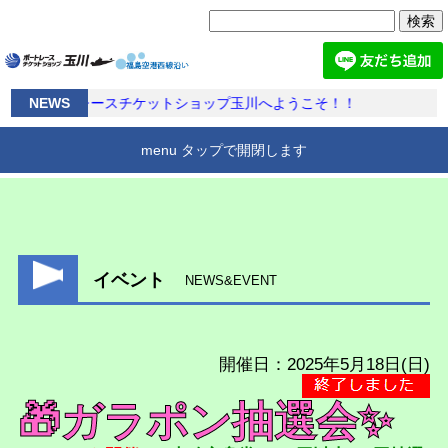
検
索:
ボートレースチケットショップ玉川へようこそ！！
NEWS
menu タップで開閉します
BTS玉川とは
アクセス
施設案内
ホーム
イベント
NEWS&EVENT
開催日：2025年5月18日(日)
🎁ガラポン抽選会✨