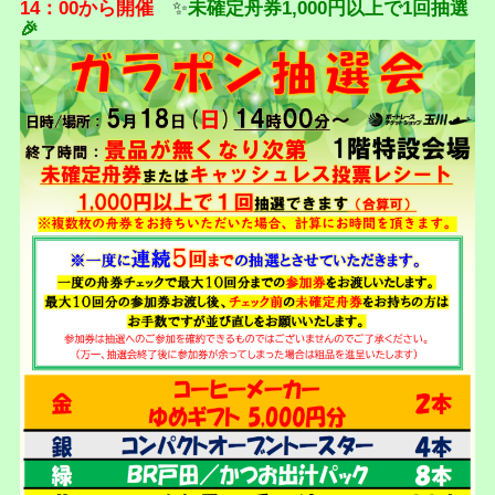
14：00から開催
✨
未確定舟券1,000円以上で1回抽選
🎉