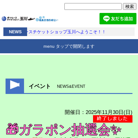
検
索:
ボートレースチケットショップ玉川へようこそ！！
NEWS
menu タップで開閉します
BTS玉川とは
アクセス
施設案内
ホーム
イベント
NEWS&EVENT
開催日：2025年11月30日(日)
🎁ガラポン抽選会✨