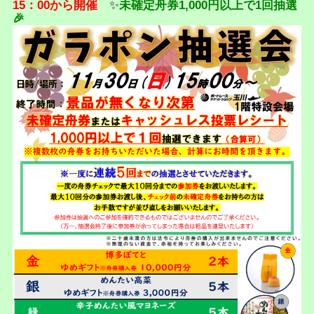
15：00から開催
✨
未確定舟券1,000円以上で1回抽選
🎉