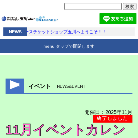
検
索:
ボートレースチケットショップ玉川へようこそ！！
NEWS
menu タップで開閉します
BTS玉川とは
アクセス
施設案内
ホーム
イベント
NEWS&EVENT
開催日：2025年11月
11月イベントカレン